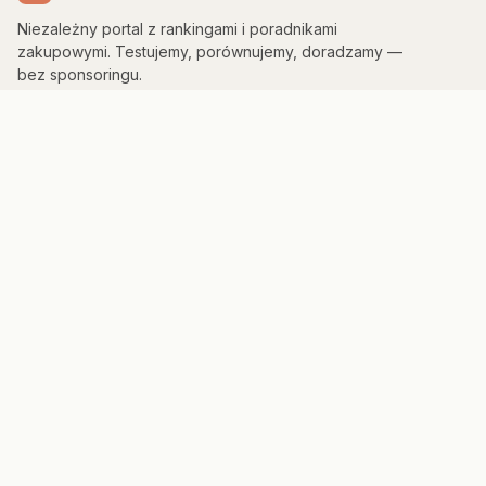
Niezależny portal z rankingami i poradnikami
zakupowymi. Testujemy, porównujemy, doradzamy —
bez sponsoringu.
KATEGORIE
Kuchnia & AGD
Elektronika
Sport & Fitness
Dom & Bezpieczeństwo
Uroda
PORTAL
Strona główna
Mapa strony