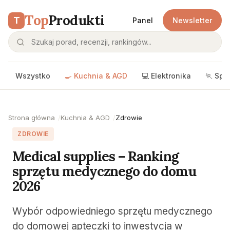
Top
Produkti
T
Panel
Newsletter
Wszystko
🍳 Kuchnia & AGD
💻 Elektronika
🏃 Spo
Strona główna
Kuchnia & AGD
Zdrowie
ZDROWIE
Medical supplies – Ranking
sprzętu medycznego do domu
2026
Wybór odpowiedniego sprzętu medycznego
do domowej apteczki to inwestycja w