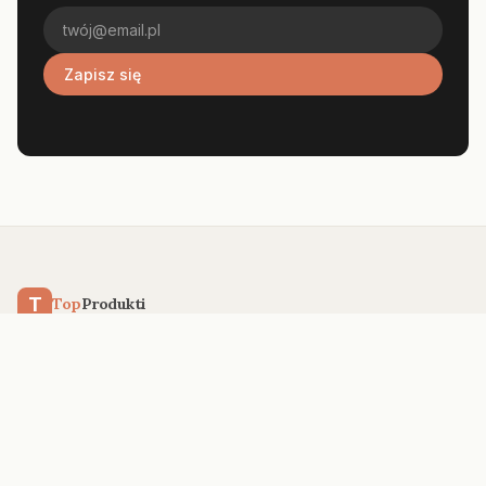
Zapisz się
T
Top
Produkti
Niezależny portal z rankingami i poradnikami
zakupowymi. Testujemy, porównujemy, doradzamy —
bez sponsoringu.
KATEGORIE