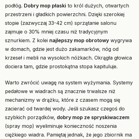
podłóg.
Dobry mop płaski
to król dużych, otwartych
przestrzeni i gładkich powierzchni. Dzięki szerokiej
stopie (zazwyczaj 33-42 cm) sprzątanie salonu
zajmuje o 30% mniej czasu niż tradycyjnym
sznurkiem. Z kolei
najlepszy mop obrotowy
wygrywa
w domach, gdzie jest dużo zakamarków, nóg od
krzeseł i mebli na wysokich nóżkach. Okrągła głowica
dociera tam, gdzie prostokątna stopa kapituluje.
Warto zwrócić uwagę na system wyżymania. Systemy
pedałowe w wiadrach są znacznie trwalsze niż
mechanizmy w drążku, które z czasem mogą się
zacierać od twardej wody. Jeśli szukasz czegoś do
szybkich porządków,
dobry mop ze spryskiwaczem
(spray mop) wyeliminuje konieczność noszenia
ciężkiego wiadra. Pamiętaj jednak, że jego zbiornik ma