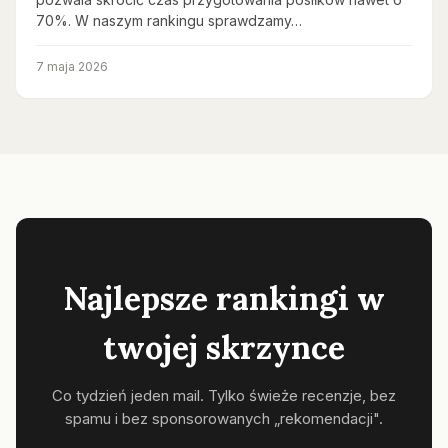
70%. W naszym rankingu sprawdzamy…
7 maja 2026
Najlepsze rankingi w
twojej skrzynce
Co tydzień jeden mail. Tylko świeże recenzje, bez
spamu i bez sponsorowanych „rekomendacji".